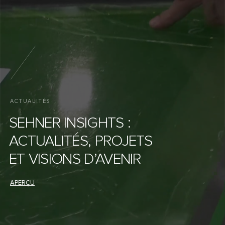
ACTUALITÉS
SEHNER INSIGHTS :
ACTUALITÉS, PROJETS
ET VISIONS D’AVENIR
PROJETS
SAVOIR-FAIRE
SALONS & ÉVÉNEMENTS
APERÇU
ENTREPRISE
versioX