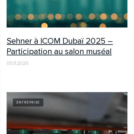
Innovation invisible : versioX – la
force cachée des vitrines
muséales modernes
06.05.2025
PROJETS