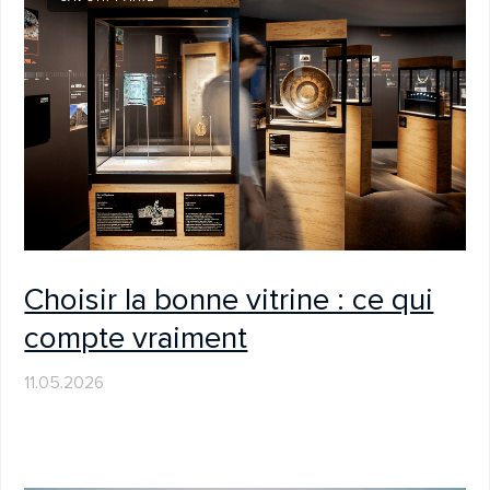
AAM 2026 : L’ingénierie invisible
— Sehner et Luxam à
Philadelphie
12.01.2026
ENTREPRISE
Nous vous souhaitons une année
2026 lumineuse et inspirante