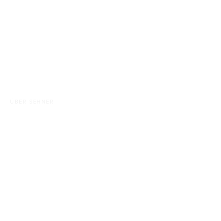
ÜBER SEHNER
PRÄZISION, VISION UND
WERTE – DIE WELT VON
SEHNER ENTDECKEN
ZUR ÜBERSICHT