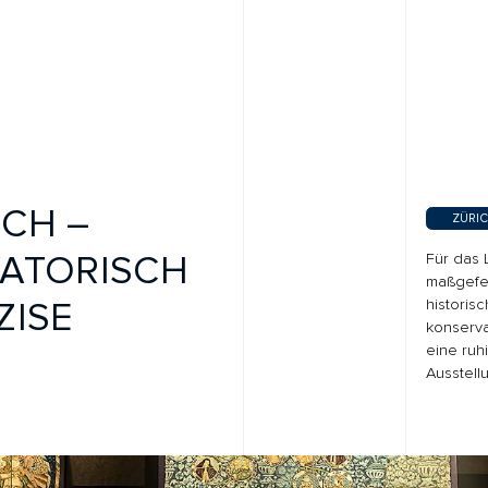
 –
ZÜRICH, SCHWEIZ
ORISCH
Für das Landesmuseum Z
maßgefertigte Vitrinenlö
E
historische Objekte. Die
konservatorischen Schutz
eine ruhige Integration in
Ausstellungsarchitektur.