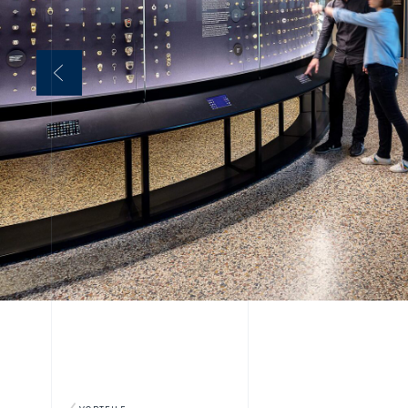
VORTEILE
PRÄZISION
Maßgefertigte V
unterstützen ei
Präsentation his
INTEGRATION
Die Vitrinen füge
Architektur und
Landesmuseums 