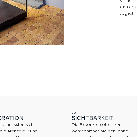
03
04
ION
SICHTBARKEIT
MA
sten sich
Die Exponate sollten klar
Glas
hitektur und
wahrnehmbar bleiben, ohne
präz
 Museums
dass Technik oder Konstruktion
und 
dominieren.
werd