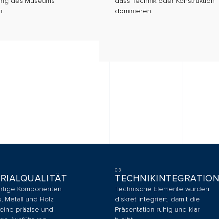
03
04
QUALITÄT
TECHNIKINTEGRATION
OB
omponenten
Technische Elemente wurden
Die V
 und Holz
diskret integriert, damit die
stabi
äzise und
Präsentation ruhig und klar
Präs
ührung.
bleibt.
für s
Expo