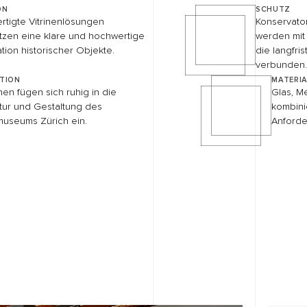
JEDES P
BEGINNT
GUTEN 
+49 7056 9395
Wir begleiten Ih
ersten Idee bis 
KONTAKT