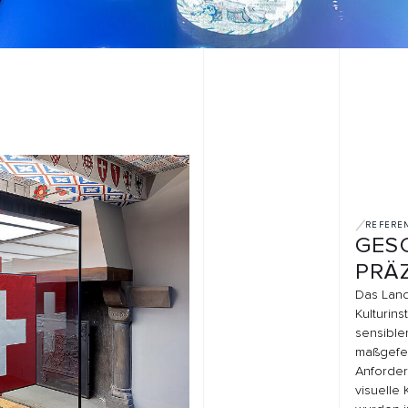
REFERENZEN
GESCHICHTE 
PRÄZISER B
Das Landesmuseum Züric
Kulturinstitutionen der Sc
sensibler historischer O
maßgefertigte Vitrinenlö
Anforderungen, architek
visuelle Klarheit zusamme
wurden in einem koordini
kuratorischen und räuml
abgestimmt.