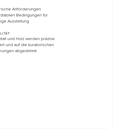
ROJEKT
 MIT EINEM
GESPRÄCH
vitrinen@sehner.de
20
re Vision – von der
zur fertigen Umsetzung.