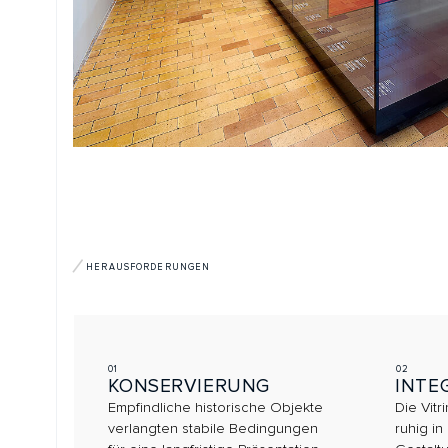
HERAUSFORDERUNGEN
01
02
KONSERVIERUNG
INTEGRAT
Empfindliche historische Objekte
Die Vitrinen mus
verlangten stabile Bedingungen
ruhig in die Arc
für eine langfristige Präsentation.
Gestaltung des
einfügen.