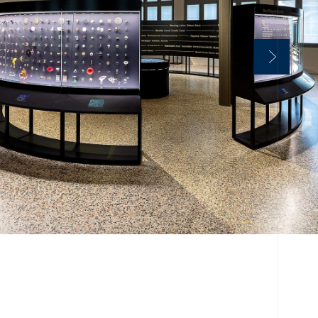
ungen
ungen für
erden präzise
kuratorischen
mmt.