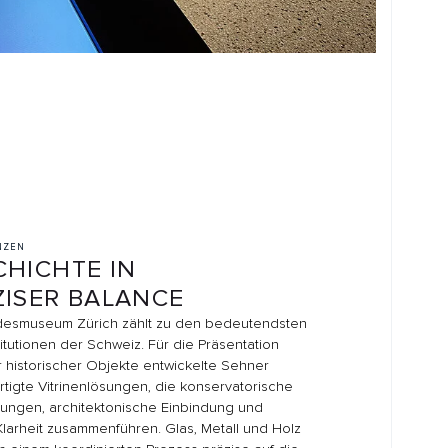
IN
ALANCE
h zählt zu den bedeutendsten
hweiz. Für die Präsentation
bjekte entwickelte Sehner
sungen, die konservatorische
tonische Einbindung und
nführen. Glas, Metall und Holz
erten Prozess präzise auf die
ichen Anforderungen