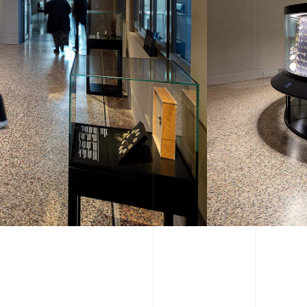
SCHUTZ
itrinenlösungen
Konservatorische Anforder
ne klare und hochwertige
werden mit stabilen Beding
torischer Objekte.
die langfristige Ausstellung
verbunden.
MATERIALITÄT
n sich ruhig in die
Glas, Metall und Holz w
 Gestaltung des
kombiniert und auf die 
Zürich ein.
Anforderungen abgesti