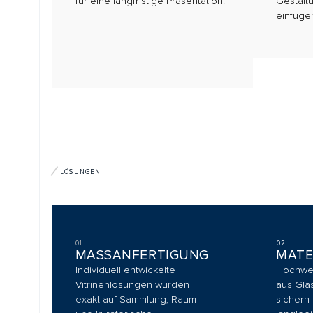
LÖSUNGEN
01
02
MASSANFERTIGUNG
MATERIAL
Individuell entwickelte
Hochwertige K
Vitrinenlösungen wurden
aus Glas, Metall
exakt auf Sammlung, Raum
sichern eine pr
und kuratorische
langlebige Ausf
Anforderungen abgestimmt.
GALERIE