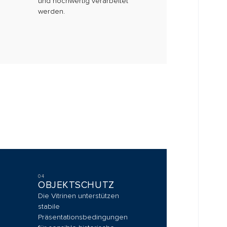
JEKTSCHUTZ
itrinen unterstützen
le
entationsbedingungen
ensible historische
nate.