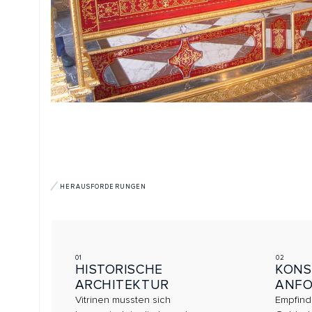
HERAUSFORDERUNGEN
01
02
HISTORISCHE
KONSERVA
ARCHITEKTUR
ANFORDE
Vitrinen mussten sich
Empfindliche S
harmonisch in die barocke
Goldschmiedear
Raumstruktur mit
kontrollierte Kli
Spiegelwänden einfügen.
Filtertechnik.