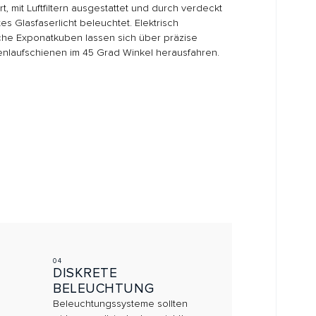
SKRETE
LEUCHTUNG
uchtungssysteme sollten
ungsvoll, jedoch unsichtbar
e Raumarchitektur integriert
en.