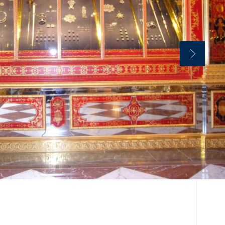
n
leuchtung
ng
ät,
festlichen
mmer.