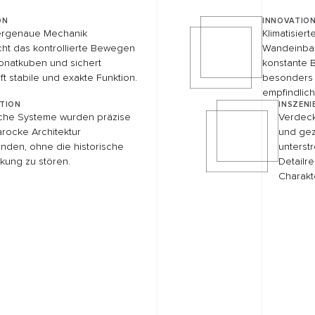
JEDES P
BEGINNT
GUTEN 
+49 7056 9395
Wir begleiten Ih
ersten Idee bis 
KONTAKT