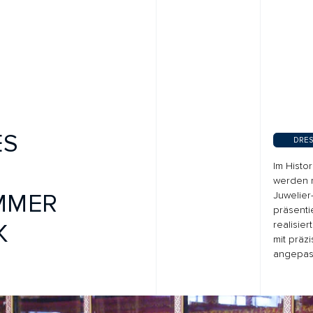
DRESDEN, DEUTSCHLAN
Im Historischen Grünen
werden rund 3000 Meist
ER
Juwelier- und Goldschmi
präsentiert. Sehner Prec
realisierte klimatisierte 
mit präziser Mechanik und
angepasster Verglasung.