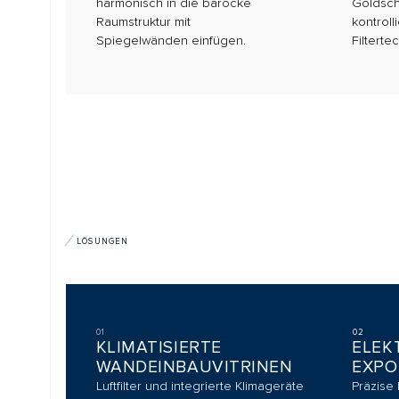
LÖSUNGEN
01
02
KLIMATISIERTE
ELEKTRISC
WANDEINBAUVITRINEN
EXPONATK
Luftfilter und integrierte Klimageräte
Präzise Maschin
sichern stabile Bedingungen und
ermöglichen kont
langfristigen Schutz.
Herausfahren im
GALERIE