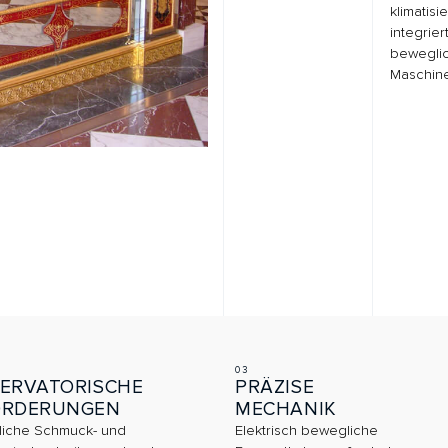
03
04
TORISCHE
PRÄZISE
DI
RUNGEN
MECHANIK
BE
chmuck- und
Elektrisch bewegliche
Bele
beiten verlangten
Exponatkuben erforderten
wirk
matisierung und
exakte Führung und
in di
dauerhafte Zuverlässigkeit.
werd