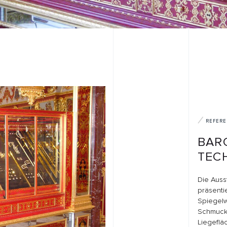
REFERENZEN
BAROCKE SC
TECHNISCH P
Die Ausstellung verbindet 
präsentierten Exponaten 
Spiegelwänden. Im Juwe
Schmuckstücke in einzel
Liegefläche inszeniert. D
klimatisiert, mit Luftfilte
integriertes Glasfaserlich
bewegliche Exponatkuben
Maschinenlaufschienen i