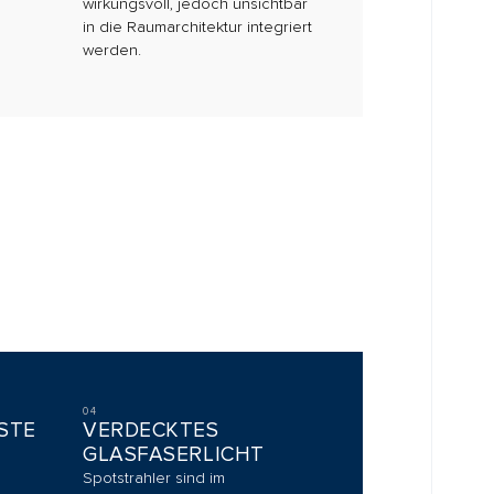
RDECKTES
ASFASERLICHT
trahler sind im
enrahmen integriert und
en die Exponate gezielt in
e.