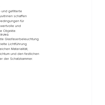
ROJEKT
 MIT EINEM
GESPRÄCH
vitrinen@sehner.de
20
re Vision – von der
zur fertigen Umsetzung.