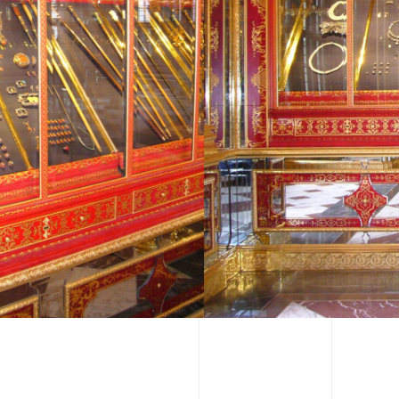
INNOVATION
e Mechanik
Klimatisierte und gefilterte
kontrollierte Bewegen
Wandeinbauvitrinen schaffe
n und sichert
konstante Bedingungen für
e und exakte Funktion.
besonders wertvolle und
empfindliche Objekte.
INSZENIERUNG
teme wurden präzise
Verdeckte Glasfaserbe
rchitektur
und gezielte Lichtführu
ne die historische
unterstreichen Materialit
stören.
Detailreichtum und den 
Charakter der Schatzka