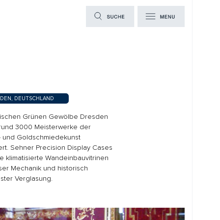
D
 Gewölbe Dresden
erwerke der
edekunst
ision Display Cases
Wandeinbauvitrinen
 historisch