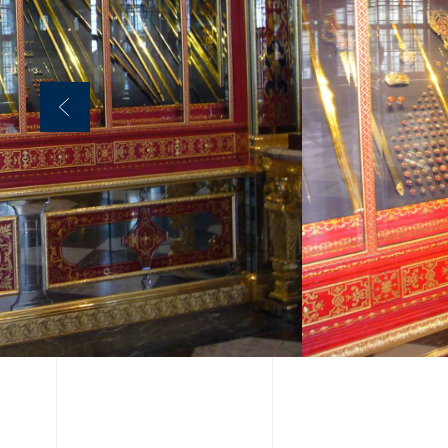
PRÄZISION
VORTEILE
Millimetergenau
ermöglicht das 
der Exponatkube
dauerhaft stabil
INTEGRATION
Technische Sys
in die barocke A
eingebunden, oh
Raumwirkung zu 