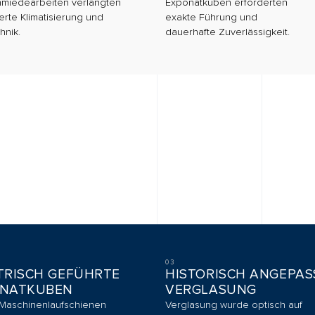
03
04
H GEFÜHRTE
HISTORISCH ANGEPASSTE
VE
UBEN
VERGLASUNG
GL
enlaufschienen
Verglasung wurde optisch auf
Spots
rolliertes
das barocke Umfeld abgestimmt
Deck
 45 Grad Winkel.
und technisch modern
setz
ausgeführt.
Szen